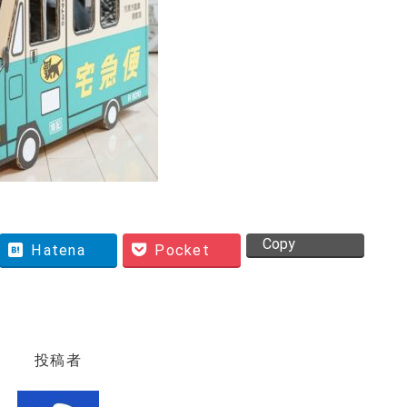
Copy
Hatena
Pocket
投稿者