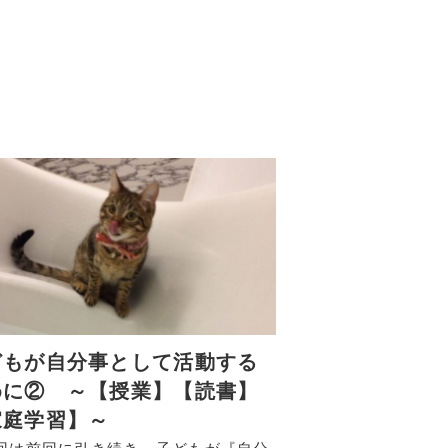
どもが自分事として活動する
めに② ～【授業】【読書】
家庭学習】～