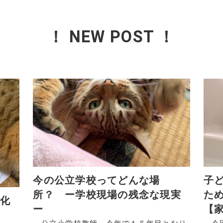
！ NEW POST ！
今の公立学校ってどんな場
子
所？ ー学校現場の残念な現実
た
品化
ー
【