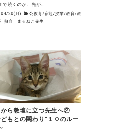
まで続くのか、先が...
/04/20(月)
公教育
/
宿題
/
授業
/
教育
/
教
事
熱血！まるねこ先生
月から教壇に立つ先生へ②
子どもとの関わり“１０のルー
～