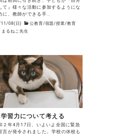
は前回に引き続き、子どもが『自分
して』様々な活動に参加するようにな
めに、教師ができる手...
/11/08(日)
公教育
/
宿題
/
授業
/
教育
！まるねこ先生
己学習力について考える
２年4月17日、いよいよ全国に緊急
宣言が発令されました。学校の休校も