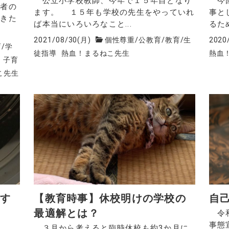
公立小学校教師、今年で１５年目となり
今回
者の
ます。 １５年も学校の先生をやっていれ
事と
だきた
ば本当にいろいろなこと...
るた
2021/08/30(月)
個性尊重
/
公教育
/
教育
/
生
2020
育
/
学
徒指導
熱血！まるねこ先生
熱血
、子育
こ先生
動す
【教育時事】休校明けの学校の
自
最適解とは？
令和
事態
～
３月から考えると臨時休校も約3か月に