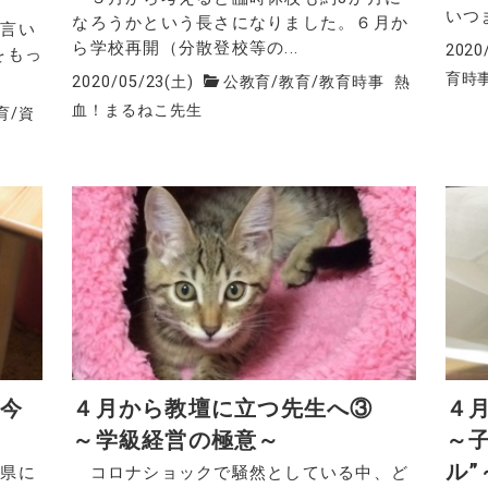
いつ
なろうかという長さになりました。６月か
言い
ら学校再開（分散登校等の...
2020
をもっ
育時
2020/05/23(土)
公教育
/
教育
/
教育時事
熱
血！まるねこ先生
育
/
資
、今
４月から教壇に立つ先生へ③
４
～学級経営の極意～
～
ル”
県に
コロナショックで騒然としている中、ど