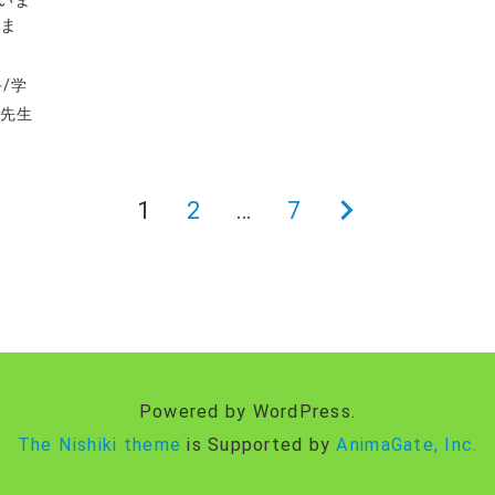
いま
手
/
学
こ先生
1
2
…
7
次
の
ペ
ー
ジ
Powered by WordPress.
The Nishiki theme
is Supported by
AnimaGate, Inc.