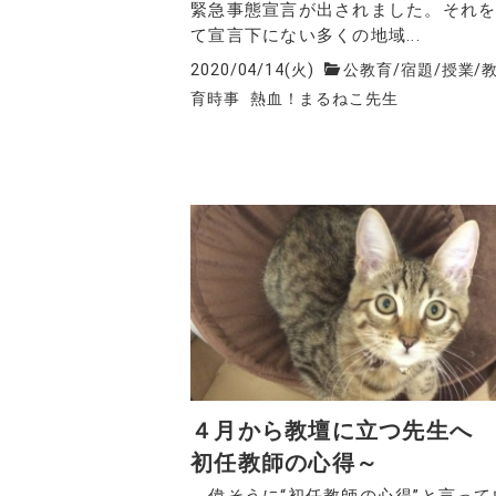
緊急事態宣言が出されました。それ
て宣言下にない多くの地域...
2020/04/14(火)
公教育
/
宿題
/
授業
/
育時事
熱血！まるねこ先生
４月から教壇に立つ先生へ
初任教師の心得～
偉そうに“初任教師の心得”と言って