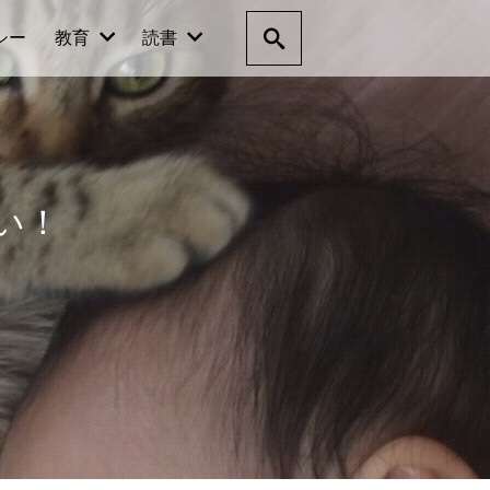
シー
教育
読書
い！