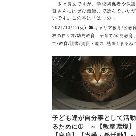
少々長文ですが、学校関係者や保護
皆さんにはぜひ最後まで読んでいた
いです。この本は「はじめ...
2021/10/12(火)
キャリア教育
/
公教
校の在り方
/
幼児教育、子育て
/
幼児教育
て
/
教育
/
読書
/
資質・能力
熱血！まるね
子ども達が自分事として活
るために➀ ～【教室環境】
【座席】【当番・係活動】