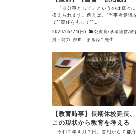
『自分事として』というのは様々に
換えられます。例えば、“当事者意識
て”“責任をもって”“...
2020/05/24(日)
公教育
/
学級経営
/
教
質・能力
熱血！まるねこ先生
【教育時事】長期休校延長
この現状から教育を考える
令和２年４月７日、首相から７都府