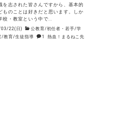
を志された皆さんですから、基本的
どものことは好きだと思います。しか
学校・教室という中で...
/03/22(日)
公教育
/
初任者・若手
/
学
営
/
教育
/
生徒指導
1
熱血！まるねこ先