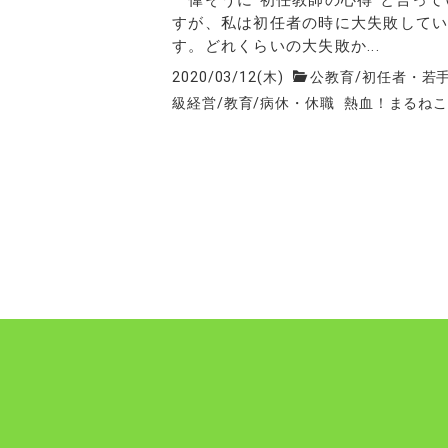
すが、私は初任者の時に大失敗して
す。どれくらいの大失敗か...
2020/03/12(木)
公教育
/
初任者・若
級経営
/
教育
/
病休・休職
熱血！まるね
投
稿
の
ペ
ー