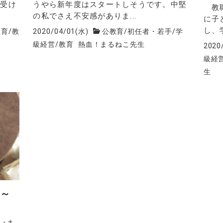
を受け
うやら新年度はスタートしそうです。中堅
教職
の私でさえ不安感がありま...
に子
し、
教育
/
教
2020/04/01(水)
公教育
/
初任者・若手
/
学
級経営
/
教育
熱血！まるねこ先生
2020
級経
生
 ～
いま