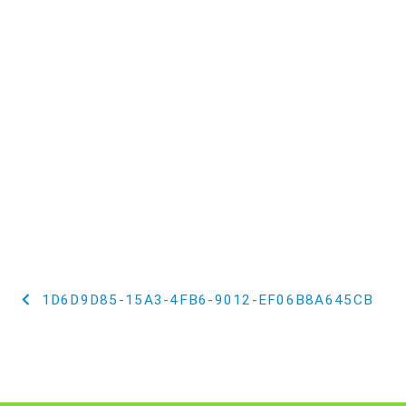
投
1D6D9D85-15A3-4FB6-9012-EF06B8A645CB
稿
ナ
ビ