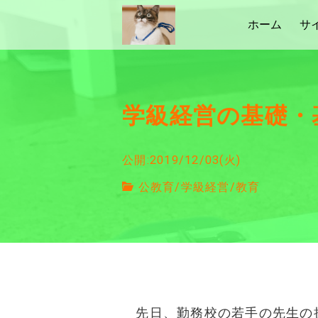
ホーム
サ
学級経営の基礎・
公開:2019/12/03(火)
公教育
/
学級経営
/
教育
先日、勤務校の若手の先生の授