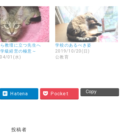
から教壇に立つ先生へ
学校のあるべき姿
～学級経営の極意～
2019/10/20(日)
04/01(水)
公教育
育
Copy
Hatena
Pocket
投稿者