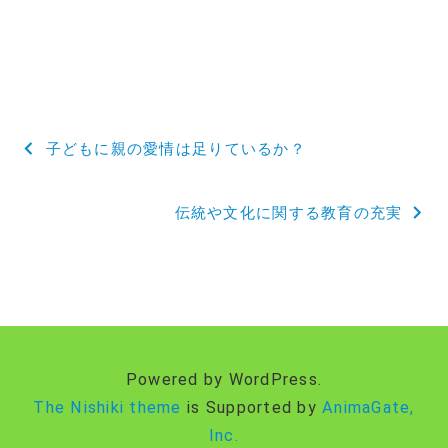
投
子どもに親の愛情は足りているか？
稿
伝統や文化に関する教育の充実
ナ
ビ
ゲ
ー
Powered by WordPress.
シ
The Nishiki theme
is Supported by
AnimaGate,
ョ
Inc.