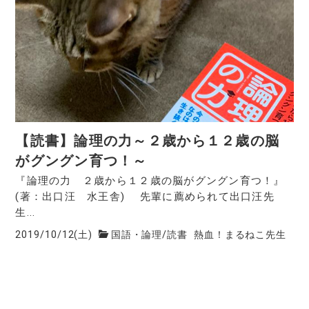
【読書】論理の力～２歳から１２歳の脳
がグングン育つ！～
『論理の力 ２歳から１２歳の脳がグングン育つ！』
(著：出口汪 水王舎) 先輩に薦められて出口汪先
生...
2019/10/12(土)
国語・論理
/
読書
熱血！まるねこ先生