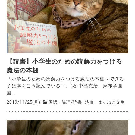
【読書】小学生のための読解力をつける
魔法の本棚
『小学生のための読解力をつける魔法の本棚～できる
子は本をこう読んでいる～』(著:中島克治 麻布学園
国...
2019/11/25(月)
国語・論理
/
読書
熱血！まるねこ先生