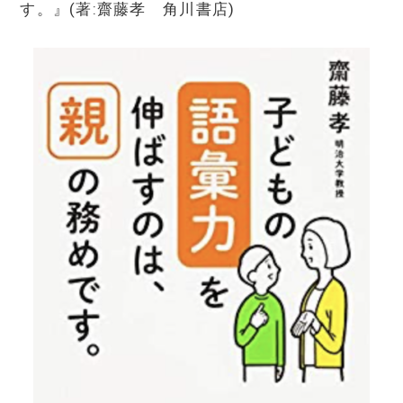
す。』(著:齋藤孝 角川書店)