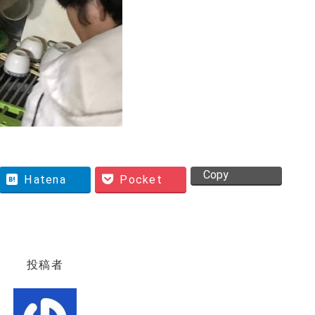
Copy
Hatena
Pocket
投稿者