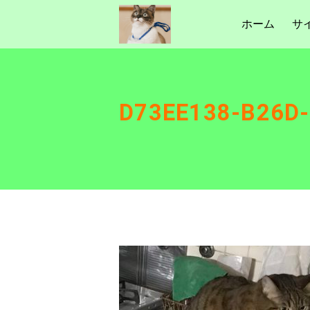
ホーム
サ
D73EE138-B26D