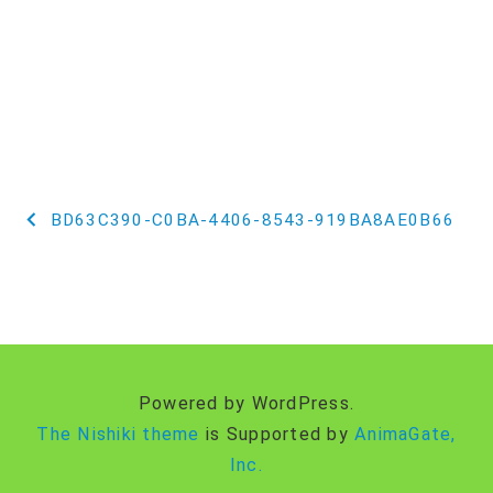
投
BD63C390-C0BA-4406-8543-919BA8AE0B66
稿
ナ
ビ
ゲ
Powered by WordPress.
ー
The Nishiki theme
is Supported by
AnimaGate,
Inc.
シ