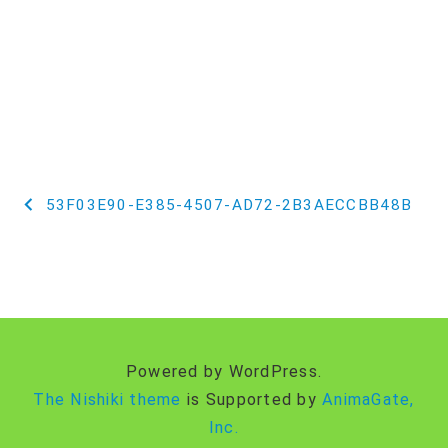
投
53F03E90-E385-4507-AD72-2B3AECCBB48B
稿
ナ
ビ
ゲ
Powered by WordPress.
ー
The Nishiki theme
is Supported by
AnimaGate,
Inc.
シ